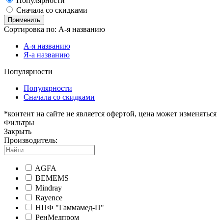
Популярности
Сначала со скидками
Применить
Сортировка по:
А-я
названию
А-я
названию
Я-а
названию
Популярности
Популярности
Сначала со скидками
*контент на сайте не является офертой, цена может изменяться
Фильтры
Закрыть
Производитель:
AGFA
BEMEMS
Mindray
Rayence
НПФ "Гаммамед-П"
РенМедпром