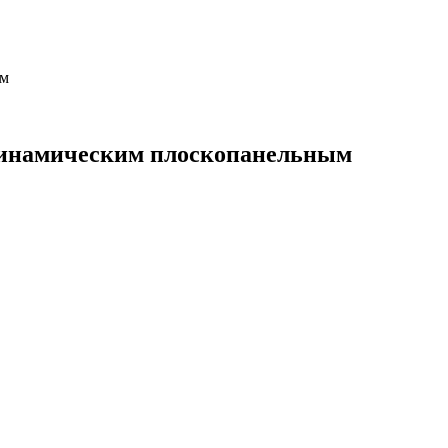
ом
динамическим плоскопанельным