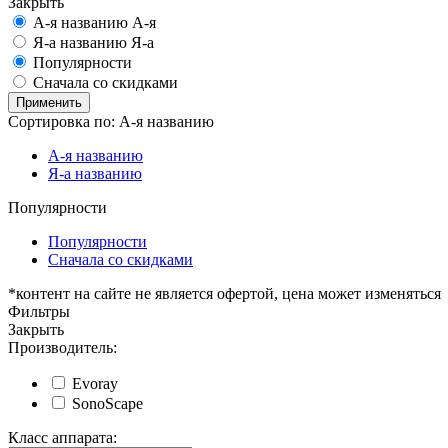
Закрыть
А-я
названию А-я
Я-а
названию Я-а
Популярности
Сначала со скидками
Применить
Сортировка по:
А-я
названию
А-я
названию
Я-а
названию
Популярности
Популярности
Сначала со скидками
*контент на сайте не является офертой, цена может изменяться
Фильтры
Закрыть
Производитель:
Evoray
SonoScape
Класс аппарата: