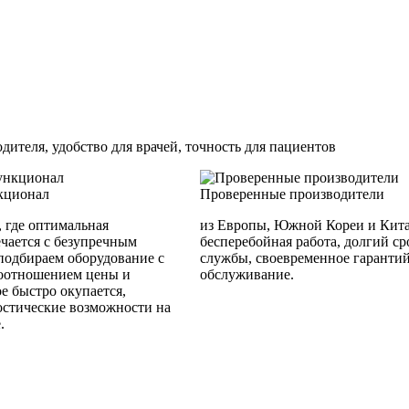
ителя, удобство для врачей, точность для пациентов
кционал
Проверенные производители
, где оптимальная
из Европы, Южной Кореи и Кита
ечается с безупречным
бесперебойная работа, долгий ср
подбираем оборудование с
службы, своевременное гаранти
оотношением цены и
обслуживание.
ое быстро окупается,
остические возможности на
.