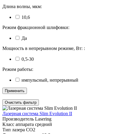
Длина волны, мкм:
10,6
Режим фракционной шлифовки:
Да
Мощность в непрерывном режиме, Вт: :
0,5-30
Режим работы:
импульсный, непрерывный
Применить
Очистить фильтр
Лазерная система Slim Evolution II
Производитель
Lasering
Класс аппарата
средний
Тип лазера
СО2