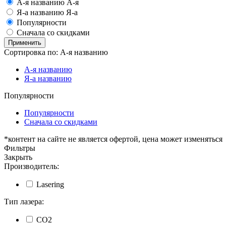
А-я
названию А-я
Я-а
названию Я-а
Популярности
Сначала со скидками
Применить
Сортировка по:
А-я
названию
А-я
названию
Я-а
названию
Популярности
Популярности
Сначала со скидками
*контент на сайте не является офертой, цена может изменяться
Фильтры
Закрыть
Производитель:
Lasering
Тип лазера:
СО2