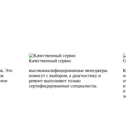
Качественный сервис
Об
я. Это
высококвалифицированные менеджеры
Ка
ок
помогут с выбором, а диагностику и
об
йное
ремонт выполняют только
об
сертифицированные специалисты.
но
по
эк