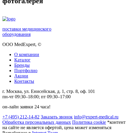
фотогалерея
поставки медицинского
оборудования
ООО MedExpert,
©
О компании
Каталог
Бренды
Портфолио
Акции
Контакты
г. Москва, ул. Енисейская, д. 1, стр. 8, оф. 101
пн-чт 09:30–18:00; пт 09:30–17:00
он-лайн заявки 24 часа!
+7 (495) 212-14-82
Заказать звонок
info@expert-medical.ru
Обработка персональных данных
Политика cookie
*контент
на сайте не является офертой, цена может изменяться
Разработано в
Internet Team